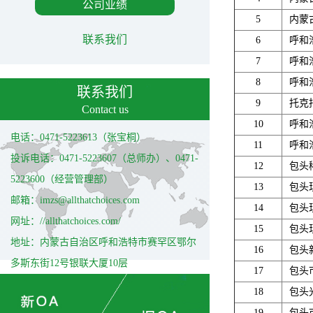
公司业绩
5
内蒙
联系我们
6
呼和
7
呼和
8
呼和
联系我们
9
托克
Contact us
10
呼和
电话：0471-5223613（张宝桐）
11
呼和
投诉电话：0471-5223607（总师办）、0471-
12
包头
5223600（经营管理部）
13
包头
邮箱：imzs@allthatchoices.com
14
包头
网址：//allthatchoices.com/
15
包头
地址：内蒙古自治区呼和浩特市赛罕区鄂尔
16
包头
多斯东街12号银联大厦10层
17
包头
18
包头
19
包头