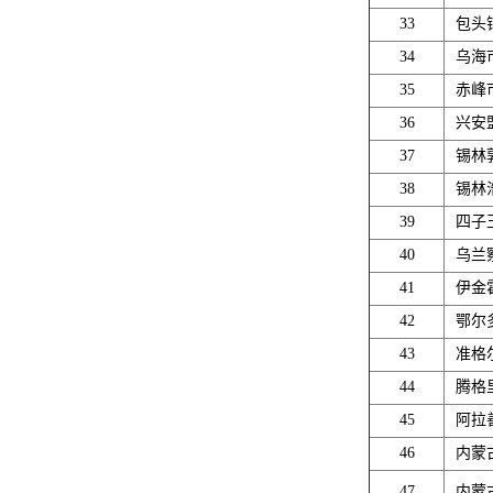
33
包头
34
乌海
35
赤峰
36
兴安
37
锡林
38
锡林
39
四子
40
乌兰
41
伊金
42
鄂尔
43
准格
44
腾格
45
阿拉
46
内蒙
47
内蒙