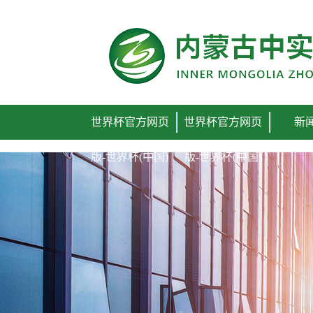
世界杯官方网页版
世界杯官方网页
世界杯官方网页
新
版-世界杯(中国)
版-世界杯(中国)