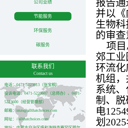
报告通
公司业绩
并以《
节能服务
生物科
环保服务
的审查
项目
碳服务
郊工业
环流化
联系我们
Contact us
机组，
电话：0471-5223613（张宝桐）
系统、
投诉电话：0471-5223607（总师办）、0471-
制、脱
5223600（经营管理部）
电125
邮箱：imzs@allthatchoices.com
划20
网址：//allthatchoices.com/
地址：内蒙古自治区呼和浩特市赛罕区鄂尔