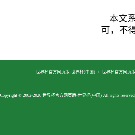
本文
可，不
世界杯官方网页版-世界杯(中国)
/
世界杯官方网页版
Copyright © 2002-2026 世界杯官方网页版-世界杯(中国) All rights reserved