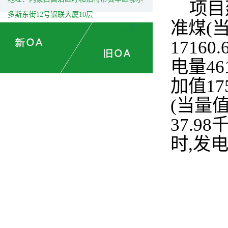
项目
多斯东街12号银联大厦10层
准煤(当
1716
电量46
加值17
(当量
37.9
时,发电