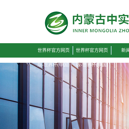
世界杯官方网页版
世界杯官方网页
世界杯官方网页
新
版-世界杯(中国)
版-世界杯(中国)