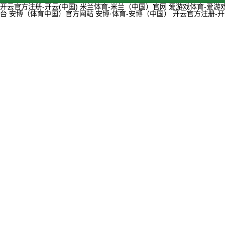
开云官方注册-开云(中国)
米兰体育-米兰（中国）官网
爱游戏体育-爱游戏
台
安博（体育中国）官方网站
安博·体育-安博（中国）
开云官方注册-开