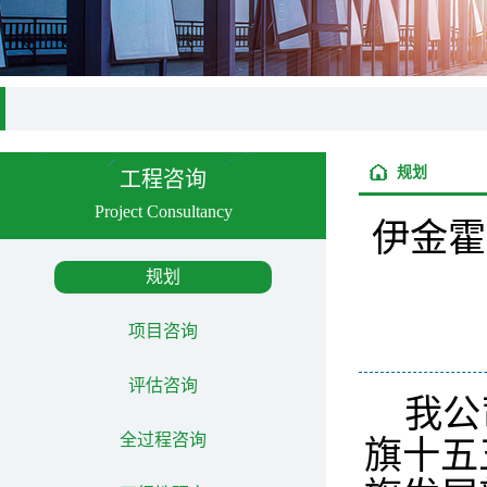
规划
工程咨询
Project Consultancy
伊金霍
规划
项目咨询
评估咨询
我公
全过程咨询
旗十五