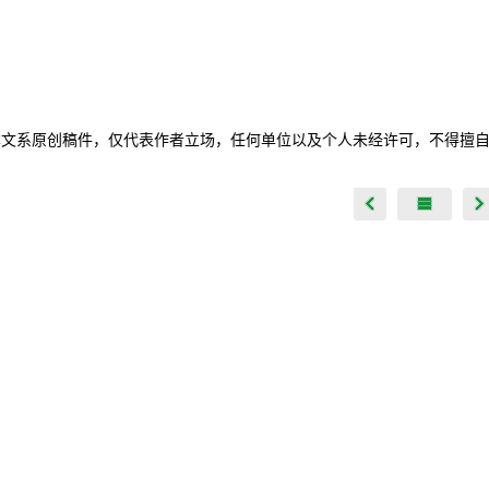
本文系原创稿件，仅代表作者立场，任何单位以及个人未经许可，不得擅