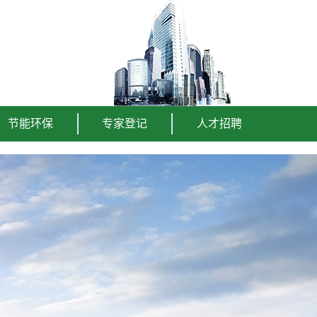
节能环保
专家登记
人才招聘