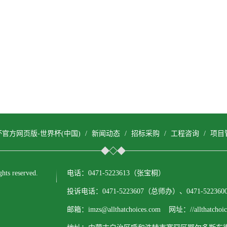
杯官方网页版-世界杯(中国)
/
新闻动态
/
招标采购
/
工程咨询
/
项目
 reserved.
电话：0471-5223613（张宝桐）
投诉电话：0471-5223607（总师办）、0471-522
邮箱：imzs@allthatchoices.com 网址：//allthatchoic