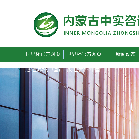
世界杯官方网页版
世界杯官方网页
世界杯官方网页
新闻动态
版-世界杯(中国)
版-世界杯(中国)