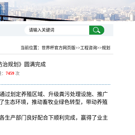
当前位置：
世界杯官方网页版
>>工程咨询>>规划
防治规划》圆满完成
量：
7459
次
通过划定养殖区域、升级粪污处理设施、推广
了生态环境，推动畜牧业绿色转型，带动养殖
各生产部门良好配合下顺利完成，赢得了业主