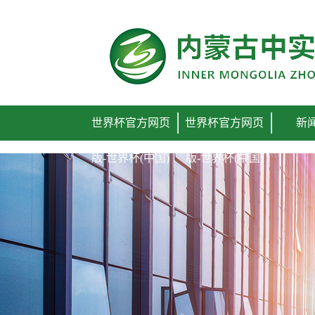
世界杯官方网页版
世界杯官方网页
世界杯官方网页
新
版-世界杯(中国)
版-世界杯(中国)