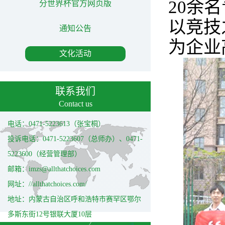
20余
分世界杯官方网页版
以竞技
通知公告
为企业
文化活动
联系我们
Contact us
电话：0471-5223613（张宝桐）
投诉电话：0471-5223607（总师办）、0471-
5223600（经营管理部）
邮箱：imzs@allthatchoices.com
网址：//allthatchoices.com/
地址：内蒙古自治区呼和浩特市赛罕区鄂尔
多斯东街12号银联大厦10层