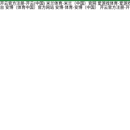
开云官方注册-开云(中国)
米兰体育-米兰（中国）官网
爱游戏体育-爱游戏
台
安博（体育中国）官方网站
安博·体育-安博（中国）
开云官方注册-开