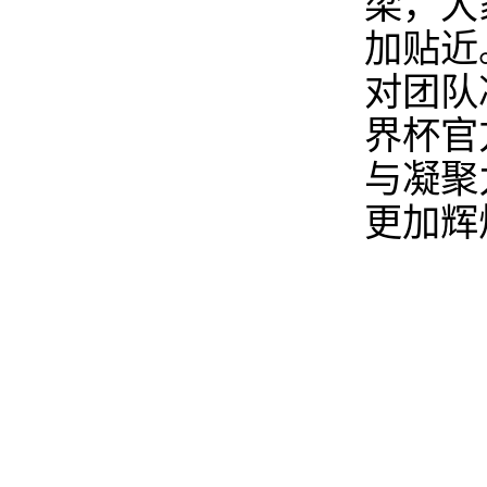
梁，大
加贴近
对团队
界杯官
与凝聚
更加辉