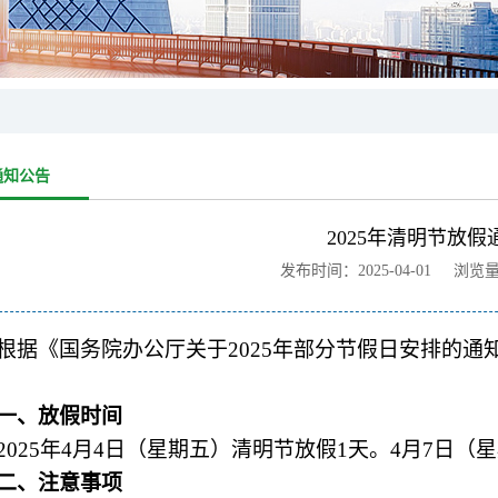
通知公告
2025年清明节放假
发布时间：2025-04-01 浏览
根据《国务院办公厅关于2025年部分节假日安排的通
一、放假时间
2025年4月4日（星期五）清明节放假1天。4月7日
二、注意事项