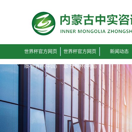
世界杯官方网页版
世界杯官方网页
世界杯官方网页
新闻动态
版-世界杯(中国)
版-世界杯(中国)