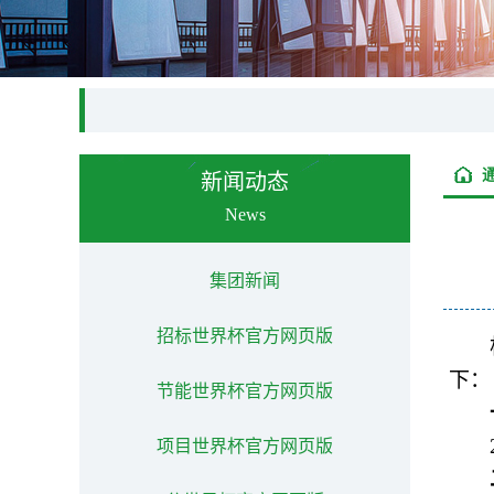
新闻动态
News
集团新闻
招标世界杯官方网页版
下：
节能世界杯官方网页版
项目世界杯官方网页版