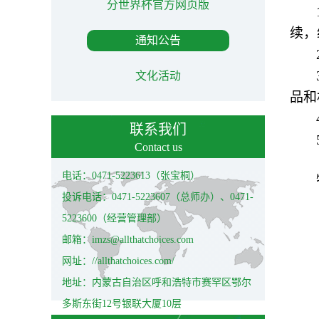
分世界杯官方网页版
续，
通知公告
文化活动
品和
联系我们
Contact us
电话：0471-5223613（张宝桐）
投诉电话：0471-5223607（总师办）、0471-
5223600（经营管理部）
邮箱：imzs@allthatchoices.com
网址：//allthatchoices.com/
地址：内蒙古自治区呼和浩特市赛罕区鄂尔
多斯东街12号银联大厦10层