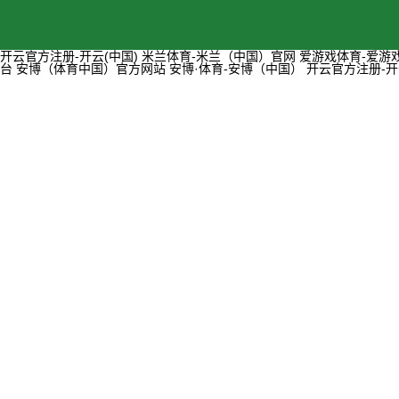
开云官方注册-开云(中国)
米兰体育-米兰（中国）官网
爱游戏体育-爱游戏
台
安博（体育中国）官方网站
安博·体育-安博（中国）
开云官方注册-开