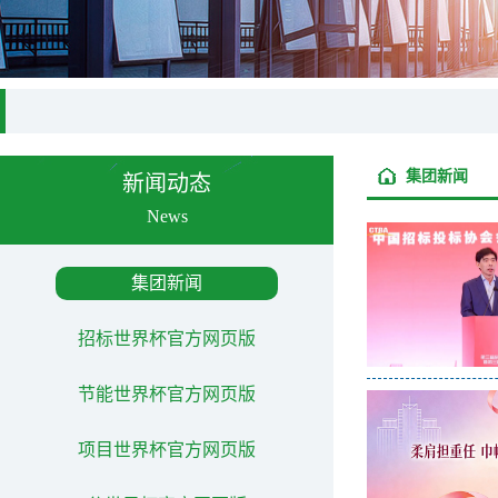
集团新闻
新闻动态
News
集团新闻
招标世界杯官方网页版
节能世界杯官方网页版
项目世界杯官方网页版