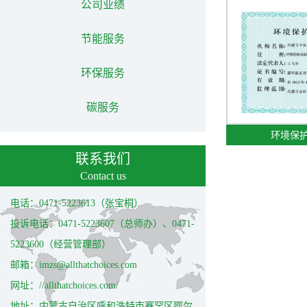
公司业绩
节能服务
环保服务
碳服务
环境保
联系我们
Contact us
电话：0471-5223613（张宝桐）
投诉电话：0471-5223607（总师办）、0471-
5223600（经营管理部）
邮箱：imzs@allthatchoices.com
网址：//allthatchoices.com/
地址：内蒙古自治区呼和浩特市赛罕区鄂尔