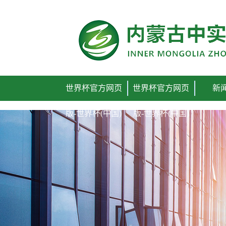
世界杯官方网页版
世界杯官方网页
世界杯官方网页
新
版-世界杯(中国)
版-世界杯(中国)