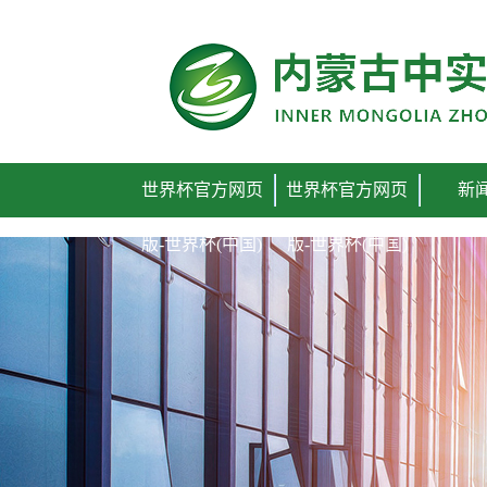
世界杯官方网页版
世界杯官方网页
世界杯官方网页
新
版-世界杯(中国)
版-世界杯(中国)