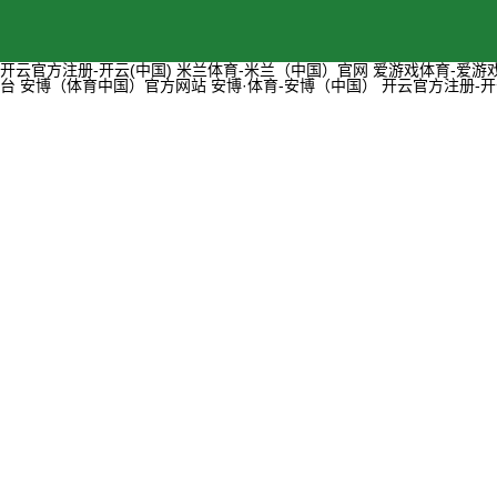
开云官方注册-开云(中国)
米兰体育-米兰（中国）官网
爱游戏体育-爱游戏
台
安博（体育中国）官方网站
安博·体育-安博（中国）
开云官方注册-开