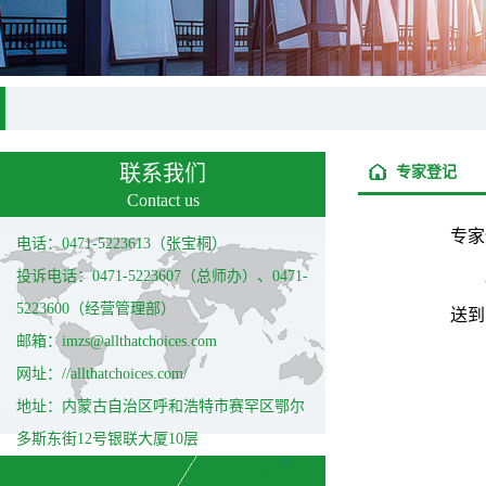
联系我们
专家登记
Contact us
专家
电话：0471-5223613（张宝桐）
投诉电话：0471-5223607（总师办）、0471-
5223600（经营管理部）
送到i
邮箱：imzs@allthatchoices.com
网址：//allthatchoices.com/
地址：内蒙古自治区呼和浩特市赛罕区鄂尔
多斯东街12号银联大厦10层