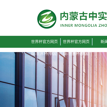
世界杯官方网页版
世界杯官方网页
世界杯官方网页
新
版-世界杯(中国)
版-世界杯(中国)